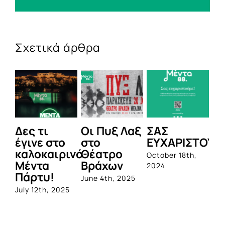
Σχετικά άρθρα
Δες τι
Οι Πυξ Λαξ
ΣΑΣ
BI
έγινε στο
στο
ΕΥΧΑΡΙΣΤΟΥΜ
1η
καλοκαιρινό
Θέατρο
ο
October 18th,
Μέντα
Βράχων
σ
2024
Πάρτυ!
πρ
June 4th, 2025
απ
July 12th, 2025
Q
Jun