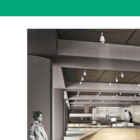
View
Larger
Image