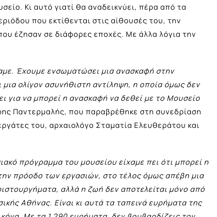
είο. Κι αυτό γιατί θα αναδεικνύει, πέρα από τα
εριόδου που εκτίθενται στις αίθουσές του, την
που έζησαν σε διάφορες εποχές. Με άλλα λόγια την
αμε. Έχουμε ενσωματώσει μια ανασκαφή στην
ι μια ολίγον ασυνήθιστη αντίληψη, η οποία όμως δεν
νει για να μπορεί η ανασκαφή να δεθεί με το Μουσείο
ρης Παντερμαλής, που παραβρέθηκε στη συνεδρίαση
εργάτες του, αρχαιολόγο Σταματία Ελευθεράτου και
ιακό πρόγραμμα του μουσείου είχαμε πει ότι μπορεί η
την πρόοδο των εργασιών, στο τέλος όμως απέβη μια
αριστουργήματα, αλλά η ζωή δεν αποτελείται μόνο από
σικής Αθήνας. Είναι κι αυτά τα ταπεινά ευρήματα της
κόνα. Με τα 1.290 ευρήματα, δεν βομβαρδίζεις τον