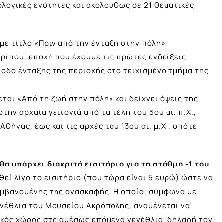
ολογικές ενότητες και ακολούθως σε 21 θεματικές
ε τίτλο «Πριν από την ένταξη στην πόλη»
ερίπου, εποχή που έχουμε τις πρώτες ενδείξεις
ίοδο ένταξης της περιοχής στο τειχισμένο τμήμα της
ται «Από τη ζωή στην πόλη» και δείχνει όψεις της
ην αρχαία γειτονιά από τα τέλη του 5ου αι. π.Χ.,
ήνας, έως και τις αρχές του 13ου αι. μ.Χ., οπότε
 θα υπάρχει διακριτό εισιτήριο για τη στάθμη -1 του
θεί λίγο το εισιτήριο (που τώρα είναι 5 ευρώ) ώστε να
αμβανομένης της ανασκαφής. Η οποία, σύμφωνα με
γενέθλια του Μουσείου Ακρόπολης, αναμένεται να
ικός χώρος στα αμέσως επόμενα γενέθλια, δηλαδή τον