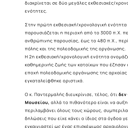
διακρίνεται σε δύο μεγάλες εκθεσιακές/χρον
ενότητες.
Στην πρώτη εκθεσιακή/χρονολογική ενότητα μ
παρουσιάζεται η περιοχή από το 3000 π.Χ. π
ανθρώπινης παρουσίας, έως το 480 π.Χ., περ
πόλης και της πολεοδομικής της οργάνωσης.
Η 2η εκθεσιακή/χρονολογική ενότητα ονομάζε
καθημερινής ζωής των κατοίκων που έζησαν στ
εποχή πολεοδομικής οργάνωσης της αρχαίας Αθ
εγκαταλείφθηκε οριστικά.
Ο κ. Παντερμαλής διευκρίνισε, τέλος, ότι
δεν
Μουσείου,
αλλά το πιθανότερο είναι να αυξη
περιλαμβάνει όλους τους χώρους, συμπεριλ
δηλώσεις που είχε κάνει ο ίδιος στα όγδοα 
εγκαινιαστεί ως ένας επισκέψιμος αρχαιολογ