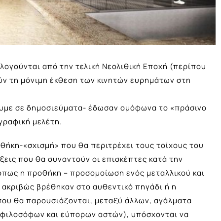
ολογούνται από την τελική Νεολιθική Εποχή (περίπου
λούν τη μόνιμη έκθεση των κινητών ευρημάτων στη
ουμε σε δημοσιεύματα- έδωσαν ομόφωνα το «πράσινο
γραφική μελέτη.
ροθήκη-«σχισμή» που θα περιτρέχει τους τοίχους του
ήξεις που θα συναντούν οι επισκέπτες κατά την
όπως η προθήκη – προσομοίωση ενός μεταλλικού και
 ακριβώς βρέθηκαν στο αυθεντικό πηγάδι ή η
όπου θα παρουσιάζονται, μεταξύ άλλων, αγάλματα
 φιλοσόφων και εύπορων αστών), υπόσχονται να