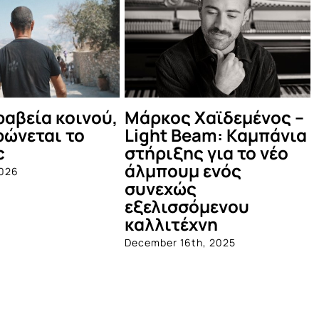
ος Χαϊδεμένος –
Δες τι έγινε στο
t Beam: Καμπάνια
καλοκαιρινό Μέντα
ιξης για το νέο
Πάρτυ!
ουμ ενός
July 12th, 2025
εχώς
ισσόμενου
ιτέχνη
er 16th, 2025