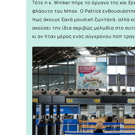
Τότε η κ. Winker πήρε το όργανο της και ξε
φλάουτο του Μπαχ. Ο Patrick ενθουσιάστηκε
πως άκουγε ξανά μουσική ζωντανά, αλλά κα
ακούσει την ίδια ακριβώς μελωδία στο αυ
κι αν ήταν μέρος ενός σύγχρονου ποπ τρα