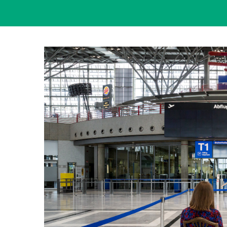
View
Larger
Image