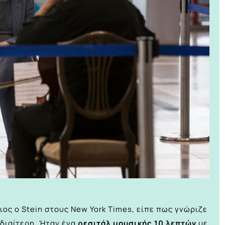
ος ο Stein στους New York Times, είπε πως γνώριζε
ιδιαίτερη. Ήταν ένα
ρεσιτάλ μουσικής 10 λεπτών
με