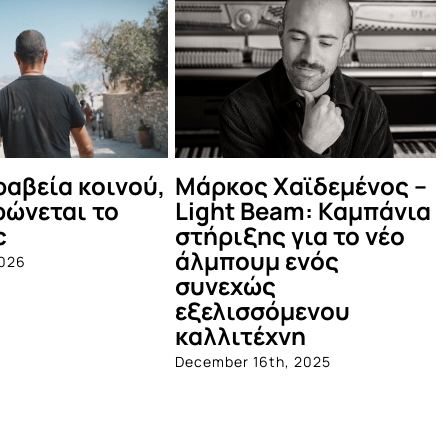
Οι Πυξ Λαξ στο
ΣΑΣ ΕΥΧΑΡ
α
Θέατρο Βράχων
October 18th, 202
June 4th, 2025