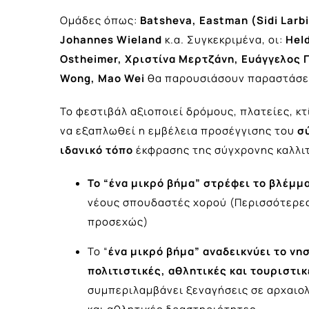
Ομάδες όπως:
Batsheva
,
Eastman
(
Sidi
Larbi
Johannes
Wieland
κ.α. Συγκεκριμένα, οι:
Held
Ostheimer, Χριστίνα Μερτζάνη, Ευάγγελος Πο
Wong, Mao Wei
θα παρουσιάσουν παραστάσεις
Το φεστιβάλ αξιοποιεί δρόμους, πλατείες, κ
να εξαπλωθεί η εμβέλεια προσέγγισης του
σ
ιδανικό τόπο
έκφρασης της σύγχρονης καλλιτ
Το “ένα μικρό βήμα” στρέφει το βλέμμα
νέους σπουδαστές χορού (Περισσότερες
προσεχώς)
Το “
ένα μικρό βήμα” αναδεικνύει το νη
πολιτιστικές, αθλητικές και τουριστι
συμπεριλαμβάνει ξεναγήσεις σε αρχαιολ