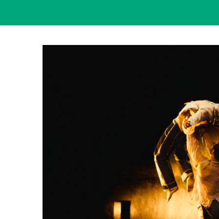
View
Larger
Image