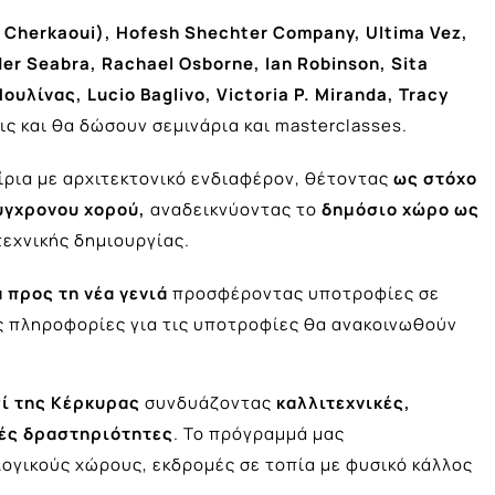
Cherkaoui
),
Hofesh
Shechter
Company
,
Ultima
Vez
,
er Seabra, Rachael Osborne, Ian Robinson, Sita
υλίνας, Lucio Baglivo, Victoria P. Miranda, Tracy
 και θα δώσουν σεμινάρια και masterclasses.
τίρια με αρχιτεκτονικό ενδιαφέρον, θέτοντας
ως στόχο
ύγχρονου χορού,
αναδεικνύοντας το
δημόσιο χώρο ως
εχνικής δημιουργίας.
 προς τη νέα γενιά
προσφέροντας υποτροφίες σε
 πληροφορίες για τις υποτροφίες θα ανακοινωθούν
σί της Κέρκυρας
συνδυάζοντας
καλλιτεχνικές,
κές δραστηριότητες
. Το πρόγραμμά μας
ογικούς χώρους, εκδρομές σε τοπία με φυσικό κάλλος