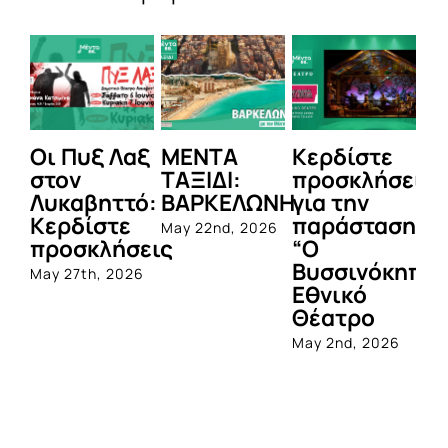
Οι Πυξ Λαξ
ΜΕΝΤΑ
Κερδίστε
M
στον
ΤΑΞΙΔΙ:
προσκλήσεις
LI
Λυκαβηττό:
ΒΑΡΚΕΛΩΝΗ
για την
Μ
Κερδίστε
παράσταση
Π
May 22nd, 2026
προσκλήσεις
“Ο
Apr
Βυσσινόκηπο
May 27th, 2026
Εθνικό
Θέατρο
May 2nd, 2026