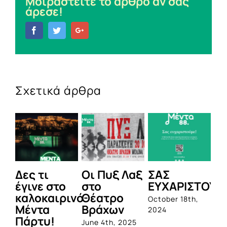
Μοιραστείτε το άρθρο αν σας
άρεσε!
Facebook
Twitter
Google+
Σχετικά άρθρα
Δες τι
Οι Πυξ Λαξ
ΣΑΣ
BIO
έγινε στο
στο
ΕΥΧΑΡΙΣΤΟΥΜΕ
1η
καλοκαιρινό
Θέατρο
ολο
October 18th,
Μέντα
Βράχων
σει
2024
Πάρτυ!
προ
June 4th, 2025