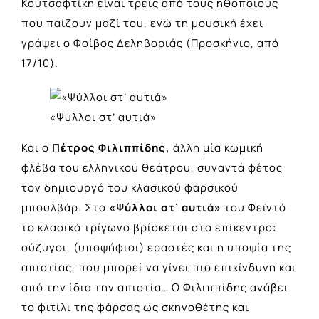
Κουτσαφτίκη είναι τρεις από τους ηθοποιούς
που παίζουν μαζί του, ενώ τη μουσική έχει
γράψει ο Φοίβος Δεληβοριάς (Προσκήνιο, από
17/10).
«Ψύλλοι στ’ αυτιά»
Και ο
Πέτρος Φιλιππίδης,
άλλη μία κωμική
φλέβα του ελληνικού θεάτρου, συναντά φέτος
τον δημιουργό του κλασικού φαρσικού
μπουλβάρ. Στο
«Ψύλλοι στ’ αυτιά»
του Φεϊντό
το κλασικό τρίγωνο βρίσκεται στο επίκεντρο:
σύζυγοι, (υποψήφιοι) εραστές και η υποψία της
απιστίας, που μπορεί να γίνει πιο επικίνδυνη και
από την ίδια την απιστία… Ο Φιλιππίδης ανάβει
το φιτίλι της φάρσας ως σκηνοθέτης και