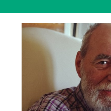
View
Larger
Image