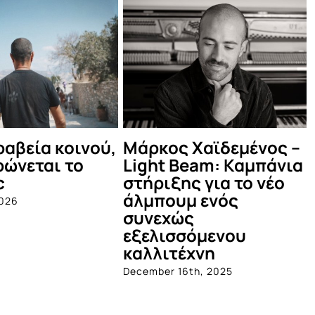
τι έγινε στο
Οι Πυξ Λαξ στο
οκαιρινό Μέντα
Θέατρο Βράχων
τυ!
June 4th, 2025
2th, 2025