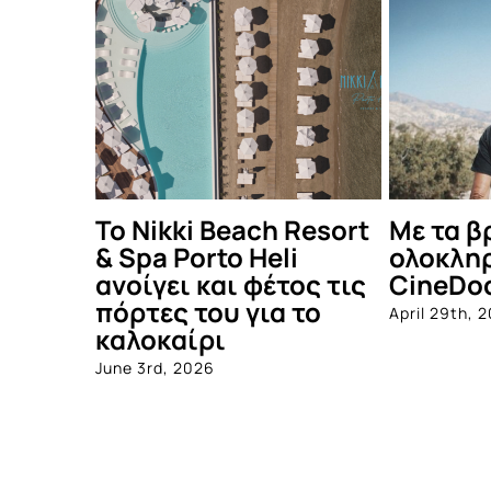
ία κοινού,
Μάρκος Χαϊδεμένος –
Δες 
ται το
Light Beam: Καμπάνια
καλ
στήριξης για το νέο
Πάρ
άλμπουμ ενός
July 1
συνεχώς
εξελισσόμενου
καλλιτέχνη
December 16th, 2025