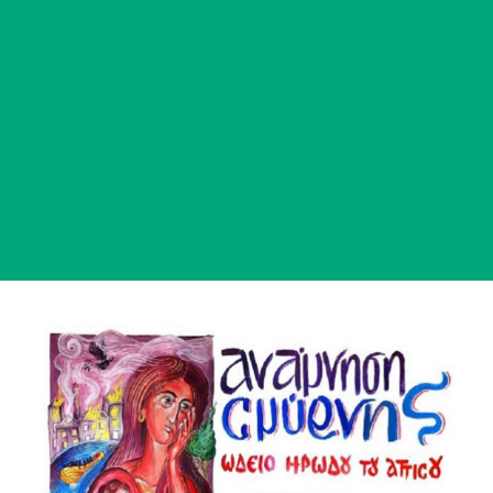
View
Larger
Image