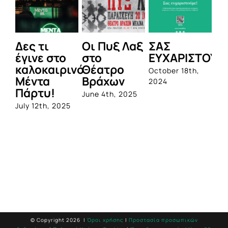
Δες τι
Οι Πυξ Λαξ
ΣΑΣ
BI
έγινε στο
στο
ΕΥΧΑΡΙΣΤΟΥΜ
1η
καλοκαιρινό
Θέατρο
ο
October 18th,
Μέντα
Βράχων
σ
2024
Πάρτυ!
πρ
June 4th, 2025
απ
July 12th, 2025
Q
Jun
© Copyright
2026 |
Όροι χρήσης
|
Προστασία προσωπικών