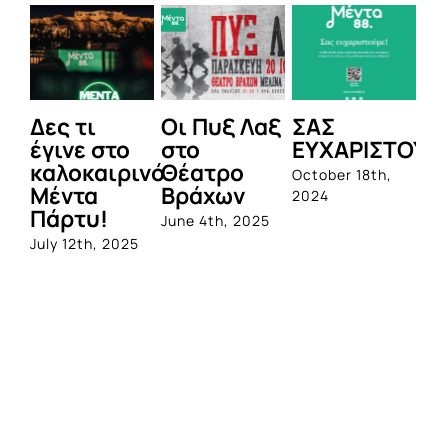
Δες τι
Οι Πυξ Λαξ
ΣΑΣ
BI
έγινε στο
στο
ΕΥΧΑΡΙΣΤΟΥΜ
1η
καλοκαιρινό
Θέατρο
ο
October 18th,
Μέντα
Βράχων
σ
2024
Πάρτυ!
πρ
June 4th, 2025
απ
July 12th, 2025
Q
Jun