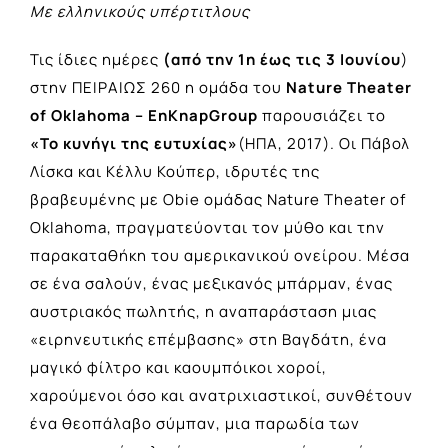
Με ελληνικούς υπέρτιτλους
Τις ίδιες ημέρες
(α
πό την 1η έως τις 3 Ιουνίου
)
στην ΠΕΙΡΑΙΩΣ 260 η ομάδα του
Nature Theater
of Oklahoma
– EnKnapGroup
παρουσιάζει το
«
Το κυνήγι της ευτυχίας»
(ΗΠΑ, 2017). Οι Πάβολ
Λίσκα και Κέλλυ Κούπερ, ιδρυτές της
βραβευμένης με Obie ομάδας Nature Theater of
Oklahoma, πραγματεύονται τον μύθο και την
παρακαταθήκη του αμερικανικού ονείρου. Μέσα
σε ένα σαλούν, ένας μεξικανός μπάρμαν, ένας
αυστριακός πωλητής, η αναπαράσταση μιας
«ειρηνευτικής επέμβασης» στη Βαγδάτη, ένα
μαγικό φίλτρο και καουμπόικοι χοροί,
χαρούμενοι όσο και ανατριχιαστικοί, συνθέτουν
ένα θεοπάλαβο σύμπαν, μια παρωδία των