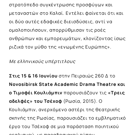
στρατόπεδο συγκέντρωσης προσφύγων και
μεταναστών στο Καλαί. Εντέλει φαίνεται ότι και
οι δύο αυτές εδαφικές διεισδύσεις, αντί να
ομαλοποιήσουν, απορρύθμισαν τις ροές
ανθρώπων και εμπορευμάτων, κλονίζοντας ίσως
ριζικά τον μύθο της «ενωμένης Ευρώπης».
Με ελληνικούς υπέρτιτλους
Στις 15 & 16 Ιουνίου
στην Πειραιώς 260 Δ το
Novosibirsk State Academic Drama Theatre
και
ο
Τιμοφέι Κουλιάμπιν
παρουσιάζουν τις
«Τ
ρεις
αδελφές» του Τσέχοφ
(Ρωσία, 2015). Ο
Κουλιάμπιν, ανερχόμενο αστέρι της θεατρικής
σκηνής της Ρωσίας, παρουσιάζει το εμβληματικό
έργο του Τσέχοφ σε μια παράσταση ποιητικού
ρεαλισμού, με παραδοσιακού τύπου