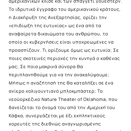
αμερικανικών κλισέ και των σπαγγέτι γουέστερν.
Το ιδρυτικό έγγραφο του αμερικανικού κράτους,
η Διακήρυξη της Ανεξαρτησίας, ορίζει την
«επιδίωξη της ευτυχίας» ως ένα από τα
αναφαίρετα δικαιώματα του ανθρώπου, το
οποίο οι κυβερνήσεις είναι υποχρεωμένες να
προασπίζουν. Τι ορίζουμε όμως ως ευτυχία; Σε
ποιες σκοτεινές περιοχές την κυνηγά ο καθένας
μας; Σε ποια μακρινά σύνορα θα
περιπλανηθούμε για να την ανακαλύψουμε;
Μήπως η αναζήτησή της θα καταλήξει σε ένα
ανίερο χολιγουντιανό μπλοκμπάστερ; Το
νεοϋορκέζικο Nature Theater of Oklahoma, που
δανείζεται το όνομά του από την
Αμερική
του
Κάφκα, συνεργάζεται με έξι εκπληκτικούς
χορευτές της διεθνώς αναγνωρισμένης