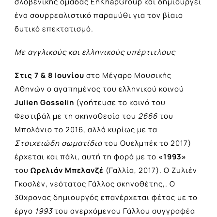
σλοβενικής ομάδας EnKnapGroup και δημιουργεί
ένα σουρρεαλιστικό παραμύθι για τον βίαιο
δυτικό επεκτατισμό.
Με αγγλικούς και ελληνικούς υπέρτιτλους
Στις 7 & 8 Ιουνίου
στο Μέγαρο Μουσικής
Αθηνών ο αγαπημένος του ελληνικού κοινού
Julien
Gosselin
(γοήτευσε το κοινό του
Φεστιβάλ με τη σκηνοθεσία του
2666
του
Μπολάνιο το 2016, αλλά κυρίως με τα
Στοιχειώδη σωματίδια
του Ουελμπέκ το 2017)
έρχεται και πάλι, αυτή τη φορά με το
«
1993»
του
Ωρελιάν Μπελανζέ
(Γαλλία, 2017). Ο Ζυλιέν
Γκοσλέν, νεότατος Γάλλος σκηνοθέτης,. Ο
30χρονος δημιουργός επανέρχεται φέτος με το
έργο
1993
του ανερχόμενου Γάλλου συγγραφέα