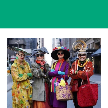
View
Larger
Image