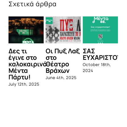
Σχετικά άρθρα
Δες τι
Οι Πυξ Λαξ
ΣΑΣ
BI
έγινε στο
στο
ΕΥΧΑΡΙΣΤΟΥΜ
1η
καλοκαιρινό
Θέατρο
ο
October 18th,
Μέντα
Βράχων
σ
2024
Πάρτυ!
πρ
June 4th, 2025
απ
July 12th, 2025
Q
Jun