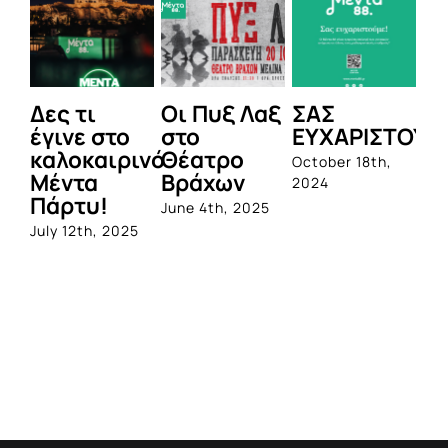
Δες τι
Οι Πυξ Λαξ
ΣΑΣ
BI
έγινε στο
στο
ΕΥΧΑΡΙΣΤΟΥΜ
1η
καλοκαιρινό
Θέατρο
ο
October 18th,
Μέντα
Βράχων
σ
2024
Πάρτυ!
πρ
June 4th, 2025
απ
July 12th, 2025
Q
Jun