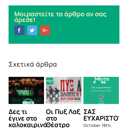
Μοιραστείτε το άρθρο αν σας
άρεσε!
Facebook
Twitter
Google+
Σχετικά άρθρα
Δες τι
Οι Πυξ Λαξ
ΣΑΣ
BI
έγινε στο
στο
ΕΥΧΑΡΙΣΤΟΥΜ
1η
καλοκαιρινό
Θέατρο
ο
October 18th,