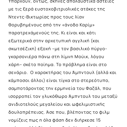
Υπάρχουν, όντως, σκηνές απολαυστικά αστείες
με τις ξερά ευστοχοβιτριολικές ατάκες της
Ντεντς-Βικτωρίας προς τους λίαν
θορυβημένους από την «άνοδο Καρίμ»
παρατρεχάμενούς της. Κι είναι και κάτι
εξωτερικά στην αρχετυπική αγγλική (και
σκωτσέζικη) εξοχή –με τον βασιλικό πύργο-
γκαρσονιέρα πάνω στη λίμνη Μούικ, λόγου
χάρη– σκέτο ποίημα. Το πρόβλημα είναι στο
σενάριο. Ο χαρακτήρας του Άμπντουλ (αλλά και
κάμποσοι άλλοι) είναι τίγκα στο στερεότυπο,
σαμποτάροντας την ερμηνεία του Φαζάλ, που
ισορροπεί τον γλυκόθωρο Άμπντουλ του μεταξύ
ανιδιοτελούς μεγαλείου και ωφελιμιστικής
δουλοπρέπειας. Άσε που, βλέποντας το φιλμ
νομίζεις πως η όλα φάση δεν διήρκεσε 15