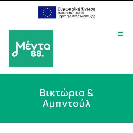
Βικτώρια &
Αμπντούλ