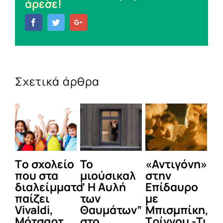
άρεσε!
Facebook
Twitter
Google+
Σχετικά άρθρα
Tο σχολείο
Το
«Αντιγόνη»
Ό
που στα
μιούσικαλ
στην
Αθ
διαλείμματα
” Η Αυλή
Επίδαυρο
Σκ
παίζει
των
με
ε
Vivaldi,
Θαυμάτων”
Μπισμπίκη,
τ
Μότσαρτ
στο
Τρίγγου -Τι
ε