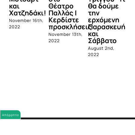
και
Θέατρο
θα δούμε
απ
Χατζηδάκι!
Παλλάς |
την
Δ
Κερδίστε
ερχόμενη
Α
November 16th,
προσκλήσεις
Παρασκευή
2022
Jun
και
November 13th,
Σάββατο
2022
August 2nd,
2022
Απόρρητο
© Copyright
2026 |
Όροι χρήσης
|
Προστασία προσωπικών
δεδομένων
|
Πολιτική Χρήσης Cookies
|
Όροι διαγωνισμών Mέντα 88
|
Ταυτότητα
|
ΕΣΡ
|
ΚΡΑΤΙΚΗ ΔΙΑΦΗΜΙΣΗ
|
Ανακοινώσεις