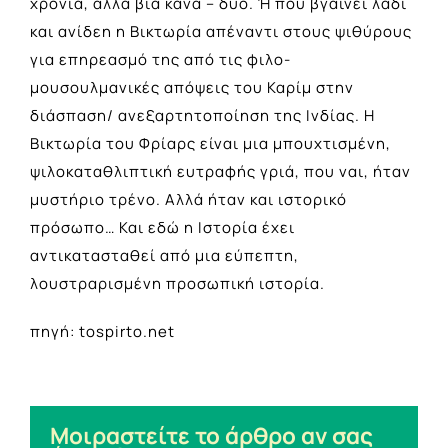
χρόνια, αλλά βία κάνα – δυό. Ή που βγαίνει λάδι
και ανίδεη η Βικτωρία απέναντι στους ψιθύρους
για επηρεασμό της από τις φιλο-
μουσουλμανικές απόψεις του Καρίμ στην
διάσπαση/ ανεξαρτητοποίηση της Ινδίας. Η
Βικτωρία του Φρίαρς είναι μια μπουχτισμένη,
ψιλοκαταθλιπτική ευτραφής γριά, που ναι, ήταν
μυστήριο τρένο. Αλλά ήταν και ιστορικό
πρόσωπο… Και εδώ η Ιστορία έχει
αντικατασταθεί από μια εύπεπτη,
λουστραρισμένη προσωπική ιστορία.
πηγή: tospirto.net
Μοιραστείτε το άρθρο αν σας