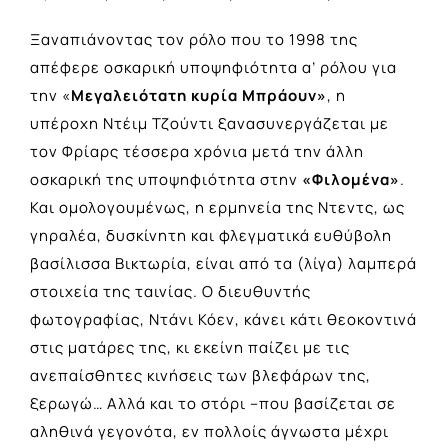
Ξαναπιάνοντας τον ρόλο που το 1998 της
απέφερε οσκαρική υποψηφιότητα α’ ρόλου για
την «
Μεγαλειότατη κυρία Μπράουν»
, η
υπέροχη Ντέιμ Τζούντι ξανασυνεργάζεται με
τον Φρίαρς τέσσερα χρόνια μετά την άλλη
οσκαρική της υποψηφιότητα στην
«Φιλομένα»
.
Και ομολογουμένως, η ερμηνεία της Ντεντς, ως
γηραλέα, δυσκίνητη και φλεγματικά ευθύβολη
βασίλισσα Βικτωρία, είναι από τα (λίγα) λαμπερά
στοιχεία της ταινίας. Ο διευθυντής
φωτογραφίας, Ντάνι Κόεν, κάνει κάτι θεοκοντινά
στις ματάρες της, κι εκείνη παίζει με τις
ανεπαίσθητες κινήσεις των βλεφάρων της,
ξερωγώ… Αλλά και το στόρι –που βασίζεται σε
αληθινά γεγονότα, εν πολλοίς άγνωστα μέχρι