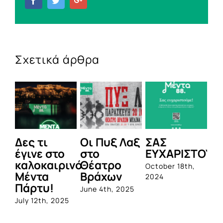
Facebook
Twitter
Google+
Σχετικά άρθρα
Δες τι
Οι Πυξ Λαξ
ΣΑΣ
BI
έγινε στο
στο
ΕΥΧΑΡΙΣΤΟΥΜ
1η
καλοκαιρινό
Θέατρο
ο
October 18th,
Μέντα
Βράχων
σ
2024
Πάρτυ!
πρ
June 4th, 2025
απ
July 12th, 2025
Q