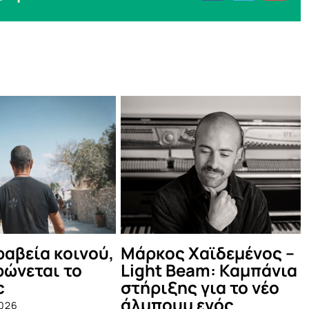
Δες τι έγινε στο
Οι Πυξ Λαξ στο
καλοκαιρινό Μέντα
Θέατρο Βράχω
Πάρτυ!
June 4th, 2025
July 12th, 2025