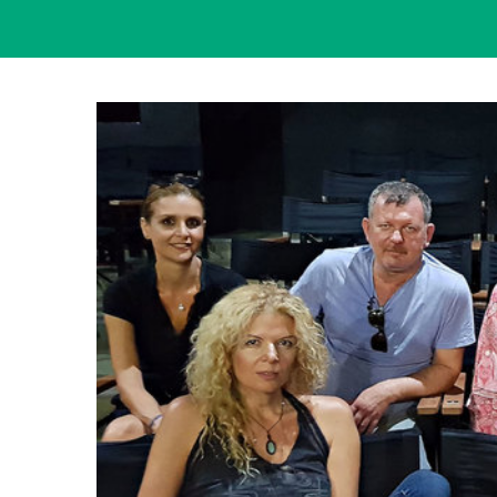
View
Larger
Image