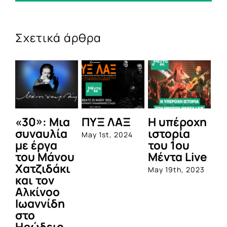
Σχετικά άρθρα
«30»: Μια
ΠΥΞ ΛΑΞ
Η υπέροχη
«
συναυλία
ιστορία
Lo
May 1st, 2024
με έργα
του 1ου
Εγ
του Μάνου
Μέντα Live
α
Χατζιδάκι
ε
May 19th, 2023
και τον
στ
Αλκίνοο
Μ
Ιωαννίδη
Σ
στο
Τέ
Ηρώδειο