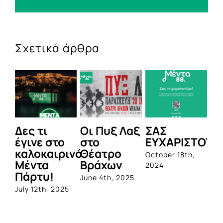
Σχετικά άρθρα
Δες τι
Οι Πυξ Λαξ
ΣΑΣ
BI
έγινε στο
στο
ΕΥΧΑΡΙΣΤΟΥΜ
1η
καλοκαιρινό
Θέατρο
ο
October 18th,
Μέντα
Βράχων
σ
2024
Πάρτυ!
πρ
June 4th, 2025
απ
July 12th, 2025
Q
Jun