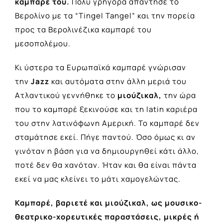
καμπαρέ του.
Πολύ γρήγορα απάντησε το
Βερολίνο με τα “Τingel Tangel” και την πορεία
προς τα Βερολινέζικα καμπαρέ του
μεσοπολέμου.
Κι ύστερα τα Ευρωπαϊκά καμπαρέ γνώρισαν
την
Jazz
και αυτόματα στην άλλη μεριά του
Ατλαντικού γεννήθηκε το
μιούζικαλ,
την ώρα
που το καμπαρέ ξεκινούσε και τη latin καριέρα
του στην λατινόφωνη Αμερική. Το καμπαρέ δεν
σταμάτησε εκεί. Πήγε παντού. Όσο όμως κι αν
γινόταν η βάση για να δημιουργηθεί κάτι άλλο,
ποτέ δεν θα χανόταν. Ήταν και θα είναι πάντα
εκεί να μας κλείνει το μάτι χαμογελώντας.
Καμπαρέ, βαριετέ και μιούζικαλ, ως μουσικο-
θεατρικο-χορευτικές παραστάσεις, μικρές ή