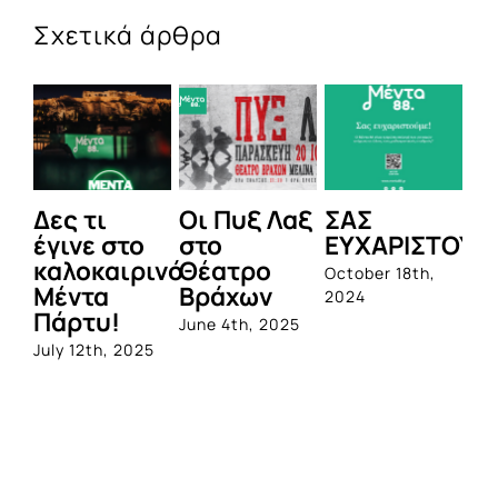
Σχετικά άρθρα
Δες τι
Οι Πυξ Λαξ
ΣΑΣ
BI
έγινε στο
στο
ΕΥΧΑΡΙΣΤΟΥΜ
1η
καλοκαιρινό
Θέατρο
ο
October 18th,
Μέντα
Βράχων
σ
2024
Πάρτυ!
πρ
June 4th, 2025
απ
July 12th, 2025
Q
Jun