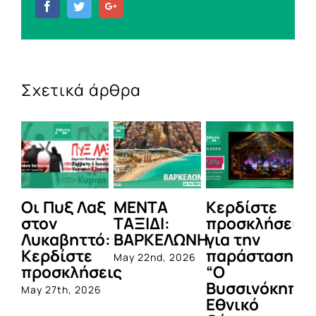
Facebook
Twitter
Google+
Σχετικά άρθρα
Οι Πυξ Λαξ
ΜΕΝΤΑ
Κερδίστε
M
στον
ΤΑΞΙΔΙ:
προσκλήσεις
LI
Λυκαβηττό:
ΒΑΡΚΕΛΩΝΗ
για την
Μ
Κερδίστε
παράσταση
Π
May 22nd, 2026
προσκλήσεις
“Ο
Apr
Βυσσινόκηπο
May 27th, 2026
Εθνικό