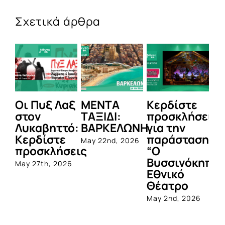
Σχετικά άρθρα
Οι Πυξ Λαξ
ΜΕΝΤΑ
Κερδίστε
M
στον
ΤΑΞΙΔΙ:
προσκλήσεις
LI
Λυκαβηττό:
ΒΑΡΚΕΛΩΝΗ
για την
Μ
Κερδίστε
παράσταση
Π
May 22nd, 2026
προσκλήσεις
“Ο
Apr
Βυσσινόκηπο
May 27th, 2026
Εθνικό
Θέατρο
May 2nd, 2026