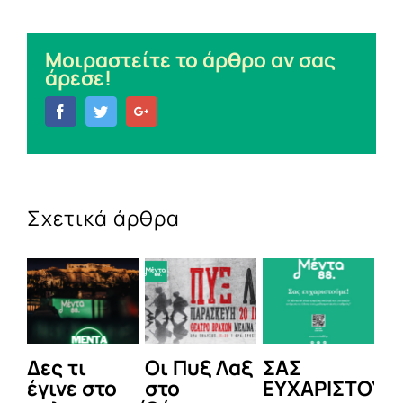
Μοιραστείτε το άρθρο αν σας
άρεσε!
Facebook
Twitter
Google+
Σχετικά άρθρα
ες τι
Οι Πυξ Λαξ
ΣΑΣ
BIOTIX
γινε στο
στο
ΕΥΧΑΡΙΣΤΟΥΜΕ!
1η