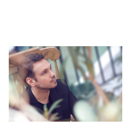
View
Larger
Image