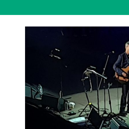
View
Larger
Image