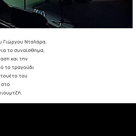
ου Γιώργου Νταλάρα,
νια το συναίσθημα,
ταση και την
πό το τραγούδι
ντουέτο του
 στο
γιουμτζή.