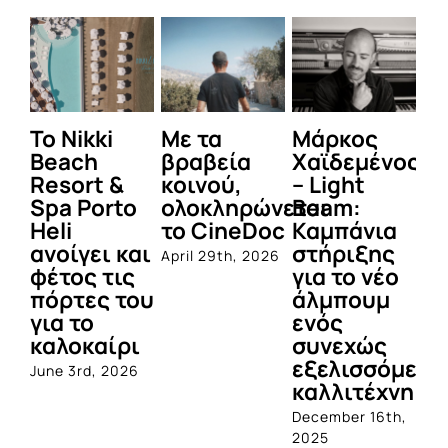
To Nikki
Με τα
Μάρκος
Δε
Beach
βραβεία
Χαϊδεμένος
έγ
Resort &
κοινού,
– Light
κα
Spa Porto
ολοκληρώνεται
Beam:
Μ
Heli
το CineDoc
Καμπάνια
Π
ανοίγει και
στήριξης
April 29th, 2026
Jul
φέτος τις
για το νέο
πόρτες του
άλμπουμ
για το
ενός
καλοκαίρι
συνεχώς
εξελισσόμενο
June 3rd, 2026
καλλιτέχνη
December 16th,
2025