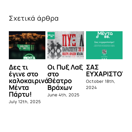
Σχετικά άρθρα
Οι Πυξ Λαξ
ΣΑΣ
BIOTIX: Η
To Ni
στο
ΕΥΧΑΡΙΣΤΟΥΜΕ!
1η
Beac
Θέατρο
ολοκληρωμένη
Resor
October 18th,
Βράχων
σειρά
Spa P
2024
προβιοτικών,
Heli
June 4th, 2025
από την
ανοίγ
Quest
φέτος
πόρτ
June 1st, 2023
για τ
καλο