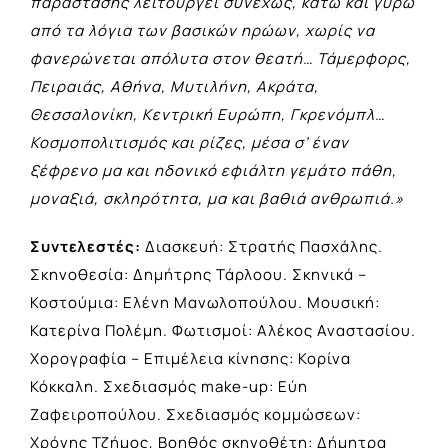
παράστασης λειτουργεί συνεχώς, κάτω και γύρω
από τα λόγια των βασικών ηρώων, χωρίς να
φανερώνεται απόλυτα στον θεατή… Τάμερφορς,
Πειραιάς, Αθήνα, Μυτιλήνη, Ακράτα,
Θεσσαλονίκη, Κεντρική Ευρώπη, Γκρενόμπλ…
Κοσμοπολιτισμός και ρίζες, μέσα σ’ έναν
ξέφρενο μα και ηδονικό εφιάλτη γεμάτο πάθη,
μοναξιά, σκληρότητα, μα και βαθιά ανθρωπιά.»
Συντελεστές:
Διασκευή: Στρατής Πασχάλης.
Σκηνοθεσία: Δημήτρης Τάρλοου. Σκηνικά –
Κοστούμια: Ελένη Μανωλοπούλου. Μουσική:
Κατερίνα Πολέμη. Φωτισμοί: Αλέκος Αναστασίου.
Χορογραφία – Επιμέλεια κίνησης: Κορίνα
Κόκκαλη. Σχεδιασμός make-up: Εύη
Ζαφειροπούλου. Σχεδιασμός κομμώσεων:
Χρόνης Τζήμος, Βοηθός σκηνοθέτη: Δήμητρα