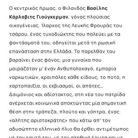
Ο κεντρικός ήρωας, ο Φιλανδός
Βασίλης
Κάρλοβιτς Γιούγκερμαν
, γόνος πλούσιας
οικογένειας, Ίλαρχος της Λευκής Φρουράς του
τσάρου, ένας τυχοδιώκτης που παλεύει με τα
φαντάσματά του, οδηγείται μετά τη ρωσική
επανάσταση στην Ελλάδα. Το παρελθόν του
βαραίνει ένας φόνος, μια γυναίκα που
μοιραζόταν μ’ έναν Ανθυπολοχαγό, εμπορία
ναρκωτικών, κραιπάλες κάθε είδους, το ποτό, η
χαρτοπαιξία, οι εκβιασμοί, οι απάτες…
Δαιμόνιος και αδίστακτος, στη νέα του πατρίδα
ανέρχεται κοινωνικά αποκτώντας μία σημαντική
θέση στην τράπεζα, πλούτο και γόητρο, ένας
«αλήτης αριστοκράτης» που κάτω απ’ τον
αδυσώπητο ελληνικό ήλιο θα έρθει αντιμέτωπος
με τον εαυτό του, με τον αληθινό έρωτα και με