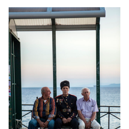
View
Larger
Image