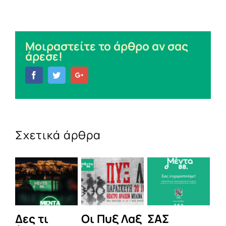
Μοιραστείτε το άρθρο αν σας
άρεσε!
Facebook
Twitter
Google+
Σχετικά άρθρα
Δες τι
Οι Πυξ Λαξ
ΣΑΣ
BI