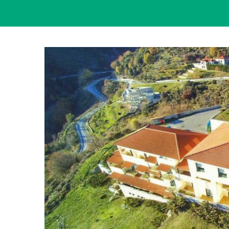
View
Larger
Image