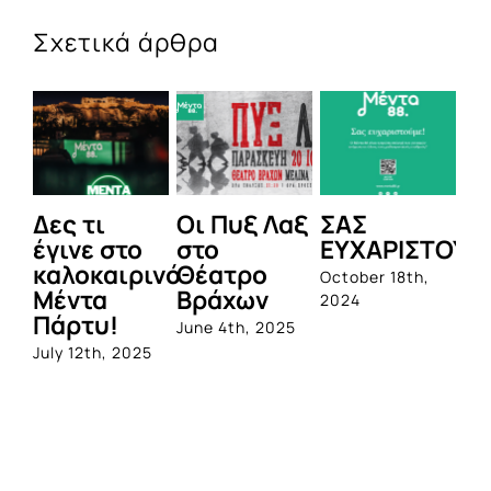
Σχετικά άρθρα
τι
Οι Πυξ Λαξ
ΣΑΣ
BIOTIX: 
ε στο
στο
ΕΥΧΑΡΙΣΤΟΥΜΕ!
1η
οκαιρινό
Θέατρο
ολοκληρ
October 18th,
τα
Βράχων
σειρά
2024
τυ!
προβιοτι
June 4th, 2025
από την
2th, 2025
Quest
June 1st, 202