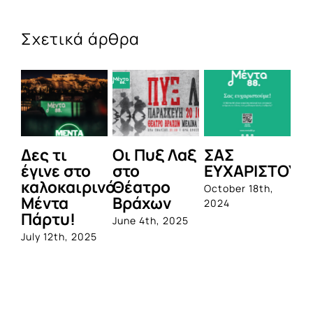
Σχετικά άρθρα
Δες τι
Οι Πυξ Λαξ
ΣΑΣ
BI
έγινε στο
στο
ΕΥΧΑΡΙΣΤΟΥΜ
1η
καλοκαιρινό
Θέατρο
ολ
October 18th,
Μέντα
Βράχων
σε
2024
Πάρτυ!
πρ
June 4th, 2025
απ
July 12th, 2025
Qu
Jun