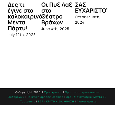
Δες τι
Οι Πυξ Λαξ
ΣΑΣ
BI
έγινε στο
στο
ΕΥΧΑΡΙΣΤΟΥΜ
1η
καλοκαιρινό
Θέατρο
ο
October 18th,
Μέντα
Βράχων
σ
2024
Πάρτυ!
πρ
June 4th, 2025
απ
July 12th, 2025
Q
Jun
© Copyright
2026 |
Όροι χρήσης
|
Προστασία προσωπικών
δεδομένων
|
Πολιτική Χρήσης Cookies
|
Όροι διαγωνισμών Mέντα 88
|
Ταυτότητα
|
ΕΣΡ
|
ΚΡΑΤΙΚΗ ΔΙΑΦΗΜΙΣΗ
|
Ανακοινώσεις