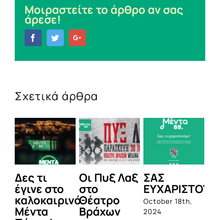
Μοιραστείτε το άρθρο αν σας
άρεσε!
Facebook
Twitter
Google+
Σχετικά άρθρα
Δες τι
Οι Πυξ Λαξ
ΣΑΣ
BI
έγινε στο
στο
ΕΥΧΑΡΙΣΤΟΥΜ
1η
καλοκαιρινό
Θέατρο
ο
October 18th,
Μέντα
Βράχων
σ
2024