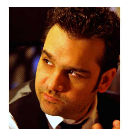
View
Larger
Image