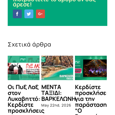
άρεσε!
Facebook
Twitter
Google+
Σχετικά άρθρα
Οι Πυξ Λαξ
ΜΕΝΤΑ
Κερδίστε
M
στον
ΤΑΞΙΔΙ:
προσκλήσεις
LI
Λυκαβηττό:
ΒΑΡΚΕΛΩΝΗ
για την
Μ
Κερδίστε
παράσταση
Π
May 22nd, 2026
προσκλήσεις
“Ο
Apr