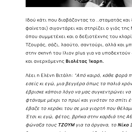
Ιδού κάτι που διαβάζοντας το ..σταματάς και
φαίνεται) σιγοντάρει και στηρίζει ο γιός τη
όπου συμμετέχει και ο δεξιοτέχνης του κλα
Τζουράς, σάζι, λαούτο, σαντούρι, αλλά και μ
στην σκηνή του Ιλιον plus για να υποδεχτούν
και ανερχόμενης
Βιολέτας Ίκαρη.
Λέει η Ελένη Βιτάλη:
“Από καιρό, κάθε φορά π
εσείς κι εγώ, μια βεγγέρα όπως τα παλιά χρό
έβρισκε κάποιο λόγο να μας συγκεντρώνει να 
φτάναμε μέχρι το πρωί και γινόταν το σπίτι 
έβαζε το χεράκι του σε μια γιορτή που θέλαμ
Έτσι κι εγώ, φέτος, βρήκα στην καρδιά της Α
φώναξα τους
ΤΖΟΥΜ
για τα όργανα, το
Νίκο 