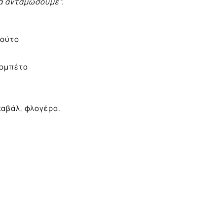
α ανταμώσουμε”.
αούτο
ρομπέτα
καβάλ, φλογέρα.