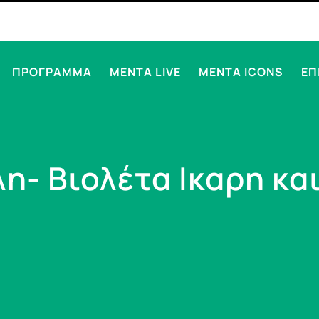
ΠΡΟΓΡΑΜΜΑ
MENTA LIVE
MENTA ICONS
ΕΠ
η- Βιολέτα Ικαρη κα