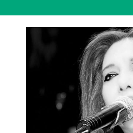
View
Larger
Image