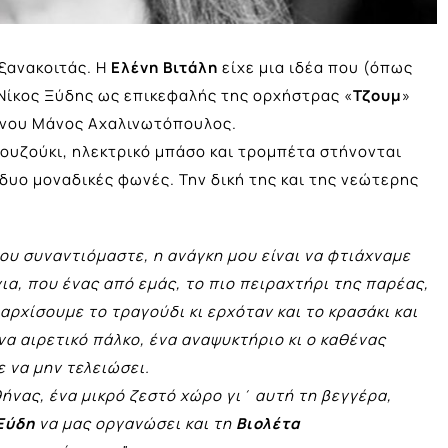
 ξανακοιτάς. Η
Ελένη Βιτάλη
είχε μια ιδέα που (όπως
ς Νίκος Ξύδης ως επικεφαλής της ορχήστρας «
Τζουμ
»
ρίνου Μάνος Αχαλινωτόπουλος.
πουζούκι, ηλεκτρικό μπάσο και τρομπέτα στήνονται
 δυο μοναδικές φωνές. Την δική της και της νεώτερης
ου συναντιόμαστε, η ανάγκη μου είναι να φτιάχναμε
νια, που ένας από εμάς, το πιο πειραχτήρι της παρέας,
αρχίσουμε το τραγούδι κι ερχόταν και το κρασάκι και
ένα αιρετικό πάλκο, ένα αναψυκτήριο κι ο καθένας
ε να μην τελειώσει.
θήνας, ένα μικρό ζεστό χώρο γι΄ αυτή τη βεγγέρα,
Ξύδη
να μας οργανώσει και τη
Βιολέτα