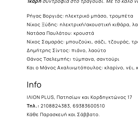
Ίκαρη
συντροφιά στο τραγούδι.
Με το καλό ν
Ρήγας Βοργιάς: ηλεκτρικό μπάσο, τρομπέτα
Νίκος Ξύδης: ηλεκτρική/ακουστική κιθάρα, λ
Νατάσα Παυλάτου: κρουστά
Νίκος Σαμαράς: μπουζούκι, σάζι, τζουράς, τ
Δημήτρης Σίντος: πιάνο, λαούτο
Θάνος Τσελεμπής
:
τύμπανα, σαντούρι
Και ο Μάνος Αχαλινωτόπουλος: κλαρίνο, νέι, 
Info
ΙΛΙΟΝ PLUS, Πατησίων και Κορδηγκτώνος 17
Τηλ.:
2108824383, 69383600510
Κάθε Παρασκευή και Σάββατο.