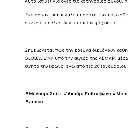
Αυτό ισχύει για όλες τις κατηγορίες φύλου, η
Ένα σημαντικά μεγάλο ποσοστό των ερωτηθέ
συντροφιά ή/και δεν μπορεί χωρίς αυτό.
Σημειώνεται πως την έρευνα διεξάγουν καθημ
GLOBAL LINK,υπό την αιγίδα της ΑΕΜΑΡ, μέσ
κινητά τηλέφωνα, ενώ από τις 28 Ιανουαρίου
#ΜένουμεΣπίτι #ΑκούμεΡαδιόφωνο #
Meno
#
aemar