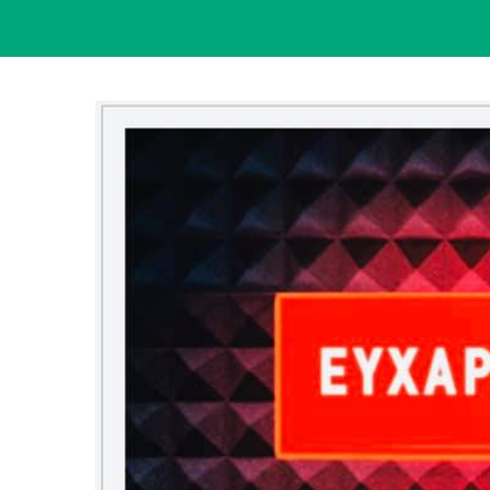
View
Larger
Image