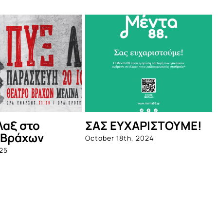
ΣΤΟΥΜΕ!
BIOTIX: Η 1η
To Ni
ολοκληρωμένη σειρά
& Spa
προβιοτικών, από την
ανοίγ
Quest
πόρτ
καλο
June 1st, 2023
June 3r