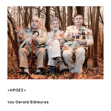
View
Larger
Image
«ΗΡΩΕΣ»
του Gerald Sibleyras