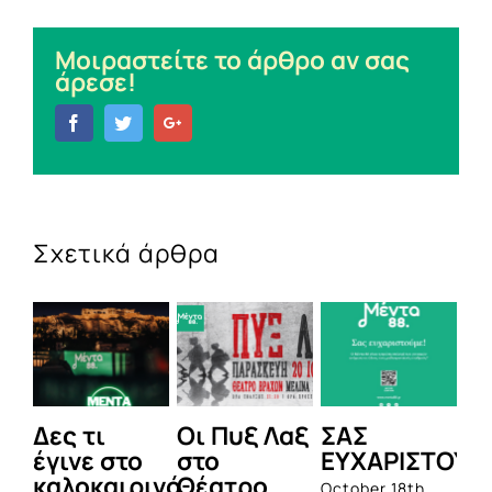
Μοιραστείτε το άρθρο αν σας
άρεσε!
Facebook
Twitter
Google+
Σχετικά άρθρα
Δες τι
Οι Πυξ Λαξ
ΣΑΣ
BIO
έγινε στο
στο
ΕΥΧΑΡΙΣΤΟΥΜΕ
1η
καλοκαιρινό
Θέατρο
ολο
October 18th,