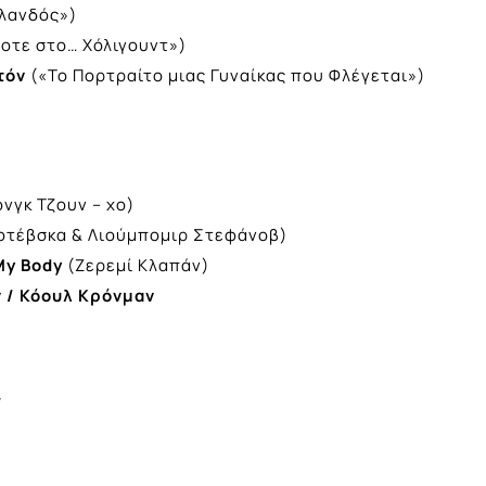
ρλανδός»)
οτε στο… Χόλιγουντ»)
τόν
(«Το Πορτραίτο μιας Γυναίκας που Φλέγεται»)
νγκ Τζουν – χο)
οτέβσκα & Λιούμπομιρ Στεφάνοβ)
My Body
(Ζερεμί Κλαπάν)
ν / Κόουλ Κρόνμαν
ς