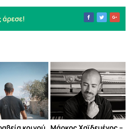
 άρεσε!
Facebook
Twitter
Goog
Λαξ στο
ΣΑΣ ΕΥΧΑΡΙΣΤΟΥΜΕ!