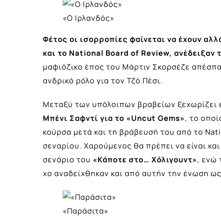
«Ο Ιρλανδός»
Φέτος οι ισορροπίες φαίνεται να έχουν αλλ
και το
National Board of Review
, ανέδειξαν 
μαφιόζικο έπος του Μάρτιν Σκορσέζε απέσπασε
ανδρικό ρόλο για τον Τζό Πέσι.
Μεταξύ των υπόλοιπων βραβείων ξεχωρίζει ε
Μπένι Σαφντί για το «Uncut Gems»
, το οπο
κούρσα μετά και τη βράβευσή του από το Nat
σεναρίου. Χαρούμενος θα πρέπει να είναι κα
σενάριο του
«Κάποτε στο… Χόλιγουντ»
, ενώ
χο αναδείχθηκαν και από αυτήν την ένωση ως
«Παράσιτα»