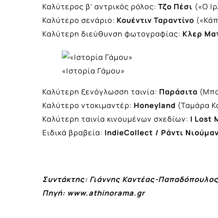
Καλύτερος β’ αντρικός ρόλος:
Τζο Πέσι
(«Ο Ι
Καλύτερο σενάριο:
Κουέντιν Ταραντίνο
(«Κάπ
Καλύτερη διεύθυνση φωτογραφίας:
Κλερ Μα
«Ιστορία Γάμου»
Καλύτερη ξενόγλωσση ταινία:
Παράσιτα
(Μπο
Καλύτερο ντοκιμαντέρ:
Honeyland
(Ταμάρα Κ
Καλύτερη ταινία κινουμένων σχεδίων:
I Lost 
Ειδικά βραβεία:
IndieCollect / Ράντι Νιούμα
Συντάκτης: Γιάννης Καντέας-Παπαδόπουλο
Πηγή: www.athinorama.gr