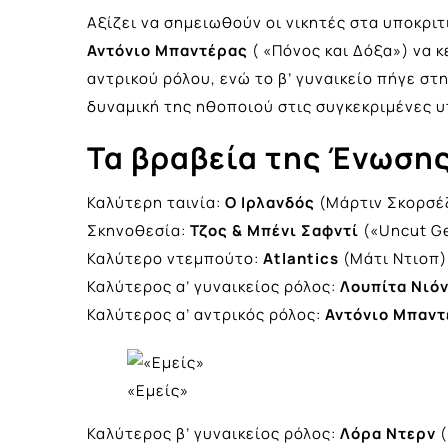
Αξίζει να σημειωθούν οι νικητές στα υποκριτ
Αντόνιο Μπαντέρας
( «Πόνος και Δόξα») να κ
αντρικού ρόλου, ενώ το β’ γυναικείο πήγε στ
δυναμική της ηθοποιού στις συγκεκριμένες 
Τα βραβεία της Ένωσης
Καλύτερη ταινία:
Ο Ιρλανδός
(Μάρτιν Σκορσέ
Σκηνοθεσία:
Τζος & Μπένι Σαφντί
(«Uncut G
Καλύτερο ντεμπούτο:
Atlantics
(Μάτι Ντιοπ)
Καλύτερος α’ γυναικείος ρόλος:
Λουπίτα Νιό
Καλύτερος α’ αντρικός ρόλος:
Αντόνιο Μπαν
«Εμείς»
Καλύτερος β’ γυναικείος ρόλος:
Λόρα Ντερν
(