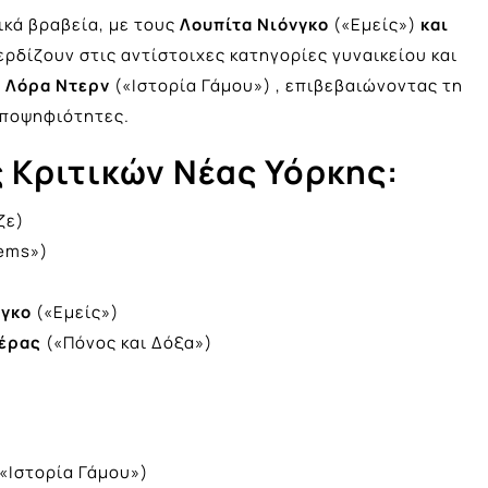
ικά βραβεία, με τους
Λουπίτα Νιόνγκο
(«Εμείς»)
και
ερδίζουν στις αντίστοιχες κατηγορίες γυναικείου και
η
Λόρα Ντερν
(«Ιστορία Γάμου») , επιβεβαιώνοντας τη
υποψηφιότητες.
 Κριτικών Νέας Υόρκης:
ζε)
ems»)
νγκο
(«Εμείς»)
τέρας
(
«Πόνος και Δόξα»
)
«Ιστορία Γάμου»)