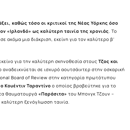
άξει, καθώς τόσο οι κριτικοί της Νέας Υόρκης όσο
τον
«Ιρλανδό»
ως καλύτερη ταινία της χρονιάς
. Το
 ακόμα μια διάκριση, εκείνη για τον καλύτερο β’
κείνο για την καλύτερη σκηνοθεσία στους
Τζος και
ίο αναδεικνύεται σε ισχυρό αουτσάιντερ στην οσκαρική
ional Board of Review στην κατηγορία πρωτότυπου
ι
ο Κουέντιν Ταραντίνο
ο οποίος βραβεύτηκε για το
 τα θαυματουργά
«Παράσιτα»
του Μπονγκ Τζουν –
 καλύτερη ξενόγλωσση ταινία.