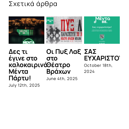
Σχετικά άρθρα
Δες τι
Οι Πυξ Λαξ
ΣΑΣ
BI
έγινε στο
στο
ΕΥΧΑΡΙΣΤΟΥΜ
1η
καλοκαιρινό
Θέατρο
ο
October 18th,
Μέντα
Βράχων
σ
2024
Πάρτυ!
πρ
June 4th, 2025
απ
July 12th, 2025
Q
Jun