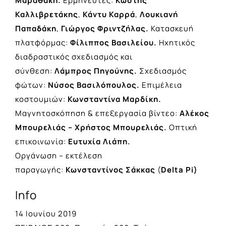
Μαραθάκη.
Ερμηνευτές:
Κωστής
Καλλιβρετάκης
,
Κάντυ Καρρά
,
Λουκιανή
Παπαδάκη
,
Γιώργος Φριντζήλας.
Κατασκευή
πλατφόρμας:
Φίλιππος Βασιλείου.
Ηχητικός
διαδραστικός σχεδιασμός και
σύνθεση:
Λάμπρος Πηγούνης.
Σχεδιασμός
φώτων:
Νύσος Βασιλόπουλος.
Επιμέλεια
κοστουμιών:
Κωνσταντίνα Μαρδίκη.
Μαγνητοσκόπηση & επεξεργασία βίντεο:
Αλέκος
Μπουρελιάς – Χρήστος Μπουρελιάς.
Οπτική
επικοινωνία:
Ευτυχία Λιάπη.
Οργάνωση – εκτέλεση
παραγωγής:
Κωνσταντίνος Σάκκας
(
Delta Pi)
Info
14 Ιουνίου 2019