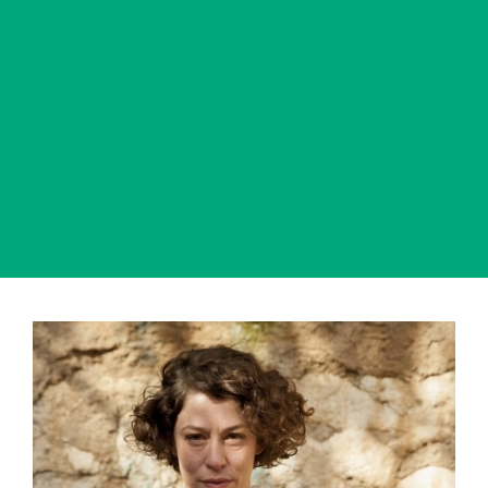
View
Larger
Image