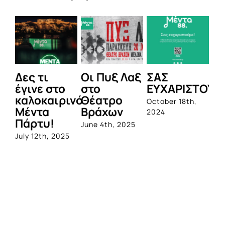
Δες τι
Οι Πυξ Λαξ
ΣΑΣ
BI
έγινε στο
στο
ΕΥΧΑΡΙΣΤΟΥΜ
1η
καλοκαιρινό
Θέατρο
ο
October 18th,
Μέντα
Βράχων
σ
2024
Πάρτυ!
πρ
June 4th, 2025
απ
July 12th, 2025
Q
Jun