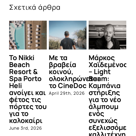
Σχετικά άρθρα
To Nikki
Με τα
Μάρκος
Δε
Beach
βραβεία
Χαϊδεμένος
έγ
Resort &
κοινού,
– Light
κα
Spa Porto
ολοκληρώνεται
Beam:
Μ
Heli
το CineDoc
Καμπάνια
Π
ανοίγει και
στήριξης
April 29th, 2026
Jul
φέτος τις
για το νέο
πόρτες του
άλμπουμ
για το
ενός
καλοκαίρι
συνεχώς
εξελισσόμενο
June 3rd, 2026
καλλιτέχνη