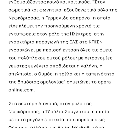
ενθουσιάζοντας κοινό και κριτικούς. “Στον,
σωματικά και φωνητικά, εξουθενωτικό ρόλο της
Νεωκόρισσας, η Γερμανίδα σοπράνο -η οποία
είχε κλέψει την προηγούμενη χρονιά τις
εντυπώσεις στον ρόλο της Ηλέκτρας, στην
εναρκτήρια παραγωγή της ΕΛΣ στο ΚΠΙΣΝ-
ενσαρκώνει με περισσή ένταση όλες τις όψεις
του πολύπλοκου αυτού ρόλου: με χειρονομίες
γεμάτες ευγένεια αποδίδεται η γαλήνη, η
απελπισία, ο θυμός, η τρέλα και η ταπεινότητα
της δημόσιας ομολογίας” σημειώνει το opera-
online.com.
Στη δεύτερη διανομή, στον ρόλο της
Νεωκόρισσας, η Τζούλια Σουγλάκου, η οποία
μετά τη μεγάλη επιτυχία που σημείωσε ως
Φόνισσα, αλλά και ως Λαίδη Μάκβεθ, τώρα