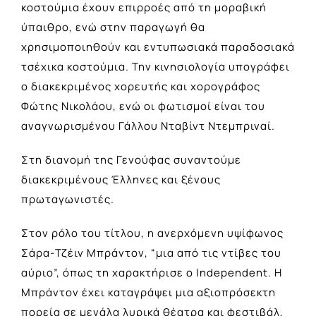
κοστούμια έχουν επιρροές από τη μοραβική
ύπαιθρο, ενώ στην παραγωγή θα
χρησιμοποιηθούν και εντυπωσιακά παραδοσιακά
τσέχικα κοστούμια. Την κινησιολογία υπογράφει
ο διακεκριμένος χορευτής και χορογράφος
Φώτης Νικολάου, ενώ οι φωτισμοί είναι του
αναγνωρισμένου Γάλλου Νταβίντ Ντεμπριναί.
Στη διανομή της Γενούφας συναντούμε
διακεκριμένους Έλληνες και ξένους
πρωταγωνιστές.
Στον ρόλο του τίτλου, η ανερχόμενη υψίφωνος
Σάρα-Τζέιν Μπράντον, “μια από τις ντίβες του
αύριο”, όπως τη χαρακτήρισε ο Independent. H
Μπράντον έχει καταγράψει μια αξιοπρόσεκτη
πορεία σε μεγάλα λυρικά θέατρα και φεστιβάλ,