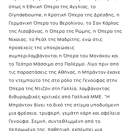
όπως η Εθνική Όπερα της Αγγλίας, το
Glyndebourne, η Κρατική Όπερα της Δρέσδης, η
Γερμανική Όπερα του Βερολίνου, το Σαν Κάρλος
της Λισαβόνας, η Όπερα της Ρώμης, η Όπερα της
Νίκαιας, το Ρεάλ της Μαδρίτης, ενώ στις
προσεχείς της υποχρεώσεις
συμπεριλαμβάνονται η Όπερα του Μονάχου και
το Τεάτρο Μάσσιμο στο Παλέρμο. Λίγο πριν από
τις παραστάσεις της Αθήνας, η Μπράντον έκανε
το ντεμπούτο της στο ρόλο της Γενούφας στην
Όπερα της Ντιζόν στη Γαλλία, λαμβάνοντας
διθυραμβικές κριτικές από Γαλλικά ΜΜΕ. “Η
Μπράντον δίνει το δικό της στίγμα υποδυόμενη
μια φρέσκια, τρυφερή, γεμάτη χάρη και αφέλεια
Γενούφα. Σεμνή, συντεθλιμμένη από το
πεπρωμένο της, παθητική, εκπέμπει μια