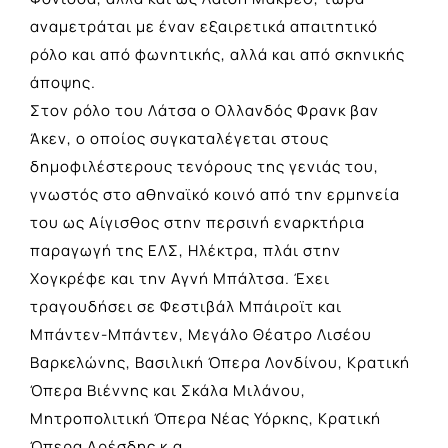
αναμετράται με έναν εξαιρετικά απαιτητικό
ρόλο και από φωνητικής, αλλά και από σκηνικής
άποψης.
Στον ρόλο του Λάτσα ο Ολλανδός Φρανκ βαν
Άκεν, ο οποίος συγκαταλέγεται στους
δημοφιλέστερους τενόρους της γενιάς του,
γνωστός στο αθηναϊκό κοινό από την ερμηνεία
του ως Αίγισθος στην περσινή εναρκτήρια
παραγωγή της ΕΛΣ, Ηλέκτρα, πλάι στην
Χογκρέφε και την Αγνή Μπάλτσα. Έχει
τραγουδήσει σε Φεστιβάλ Μπάιροϊτ και
Μπάντεν-Μπάντεν, Μεγάλο Θέατρο Λισέου
Βαρκελώνης, Βασιλική Όπερα Λονδίνου, Κρατική
Όπερα Βιέννης και Σκάλα Μιλάνου,
Μητροπολιτική Όπερα Νέας Υόρκης, Κρατική
Όπερα Δρέσδης κ.α.