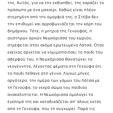
της. Αυτός, για να την εκδικηθεί, της χαράζει το
πρόσωπο με ένα μαχαίρι. Καθώς είναι πλέον
στερημένη από την ομορφιά της, ο Στέβα δεν
την επιθυμεί και αρραβωνιάζεται την κόρη του
δημάρχου. Τότε, η μητριά της Γενούφας, η
αυστηρών αρχών Νεωκόρισσα του χωριού,
στρέφεται στον ακόμα ερωτευμένο Λάτσα. Όταν
εκείνος αρνείται να νομιμοποιήσει το παιδί του
αδερφού του, η Νεωκόρισσα θανατώνει το
νεογέννητο, λέγοντας ψέματα στη Γενούφα ότι
το παιδί πέθανε στη γέννα. Λίγους μήνες
αργότερα, την ημέρα των γάμων του Λάτσα με
τη Γενούφα, το νεκρό σώμα του παιδιού
ανακαλύπτεται. Η Νεωκόρισσα ομολογεί το
έγκλημά της και καταδικάζεται απ’ όλους εκτός
από τη Γενούφα, που τη συγχωρεί. Παρά τις