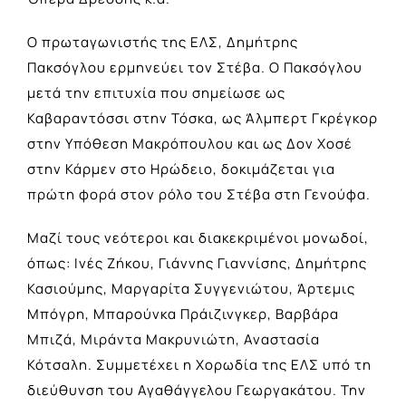
Ο πρωταγωνιστής της ΕΛΣ, Δημήτρης
Πακσόγλου ερμηνεύει τον Στέβα. Ο Πακσόγλου
μετά την επιτυχία που σημείωσε ως
Καβαραντόσσι στην Τόσκα, ως Άλμπερτ Γκρέγκορ
στην Υπόθεση Μακρόπουλου και ως Δον Χοσέ
στην Κάρμεν στο Ηρώδειο, δοκιμάζεται για
πρώτη φορά στον ρόλο του Στέβα στη Γενούφα.
Μαζί τους νεότεροι και διακεκριμένοι μονωδοί,
όπως: Ινές Ζήκου, Γιάννης Γιαννίσης, Δημήτρης
Κασιούμης, Μαργαρίτα Συγγενιώτου, Άρτεμις
Μπόγρη, Μπαρούνκα Πράιζινγκερ, Βαρβάρα
Μπιζά, Μιράντα Μακρυνιώτη, Αναστασία
Κότσαλη. Συμμετέχει η Χορωδία της ΕΛΣ υπό τη
διεύθυνση του Αγαθάγγελου Γεωργακάτου. Την