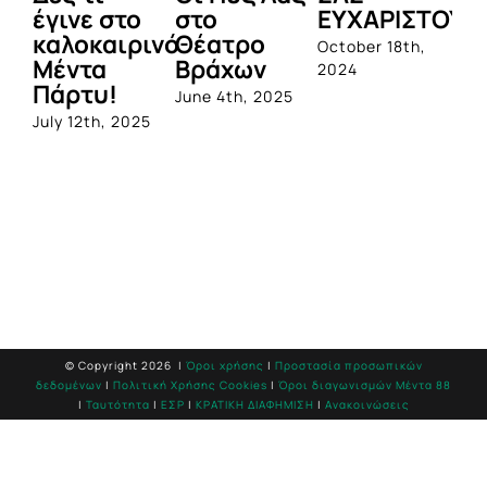
έγινε στο
στο
ΕΥΧΑΡΙΣΤΟΥΜ
1η
καλοκαιρινό
Θέατρο
ο
October 18th,
Μέντα
Βράχων
σ
2024
Πάρτυ!
πρ
June 4th, 2025
απ
July 12th, 2025
Q
Jun
© Copyright
2026 |
Όροι χρήσης
|
Προστασία προσωπικών
δεδομένων
|
Πολιτική Χρήσης Cookies
|
Όροι διαγωνισμών Mέντα 88
|
Ταυτότητα
|
ΕΣΡ
|
ΚΡΑΤΙΚΗ ΔΙΑΦΗΜΙΣΗ
|
Ανακοινώσεις