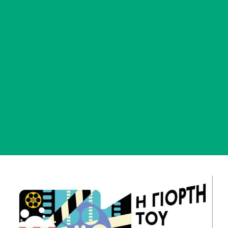
View
Larger
Image