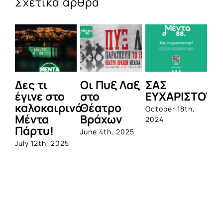
Σχετικά άρθρα
Δες τι
Οι Πυξ Λαξ
ΣΑΣ
BI
έγινε στο
στο
ΕΥΧΑΡΙΣΤΟΥΜ
1η
καλοκαιρινό
Θέατρο
ο
October 18th,
Μέντα
Βράχων
σ
2024
Πάρτυ!
πρ
June 4th, 2025
απ
July 12th, 2025
Q
Jun