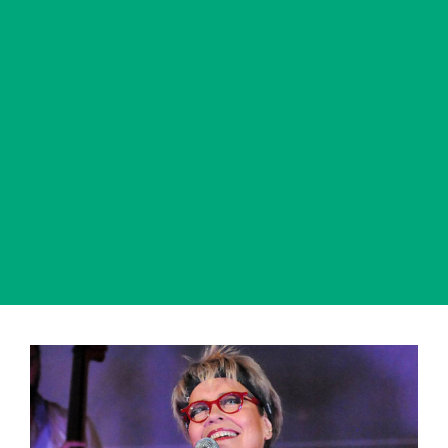
View
Larger
Image