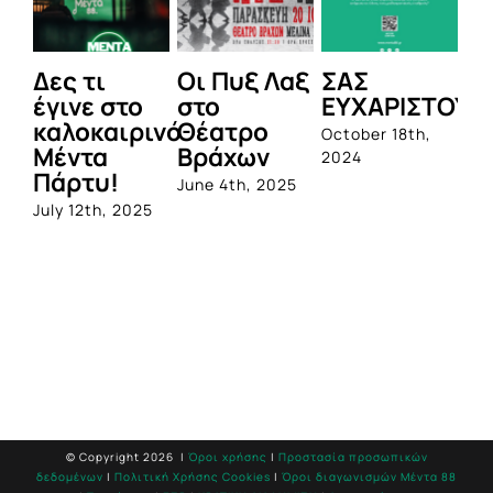
Δες τι
Οι Πυξ Λαξ
ΣΑΣ
BI
έγινε στο
στο
ΕΥΧΑΡΙΣΤΟΥΜ
1η
καλοκαιρινό
Θέατρο
ο
October 18th,
Μέντα
Βράχων
σ
2024
Πάρτυ!
πρ
June 4th, 2025
απ
July 12th, 2025
Q
Jun
© Copyright
2026 |
Όροι χρήσης
|
Προστασία προσωπικών
δεδομένων
|
Πολιτική Χρήσης Cookies
|
Όροι διαγωνισμών Mέντα 88