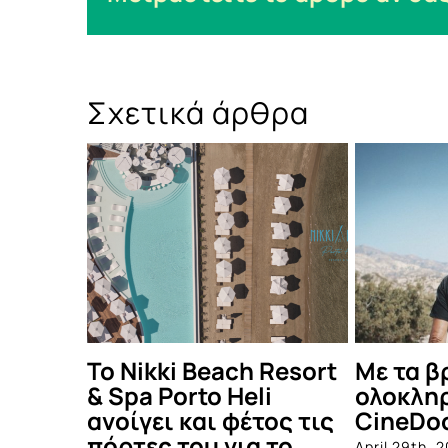
Σχετικά άρθρα
esort
Με τα βραβεία κοινού,
Μάρκος 
ολοκληρώνεται το
Light Be
ς τις
CineDoc
στήριξης
το
άλμπουμ
April 29th, 2026