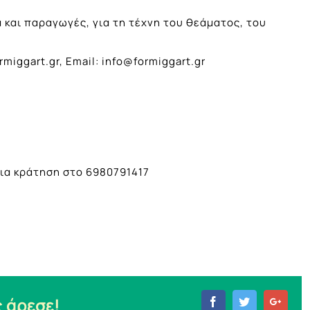
 και παραγωγές, για τη τέχνη του θεάματος, του
rmiggart.gr, Εmail:
info@formiggart.gr
για κράτηση στο 6980791417
 άρεσε!
Facebook
Twitter
Goog