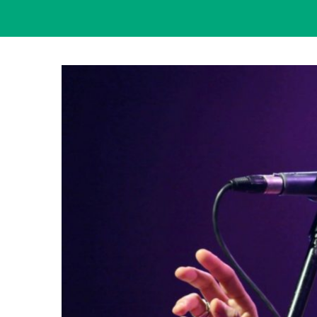
View
Larger
Image