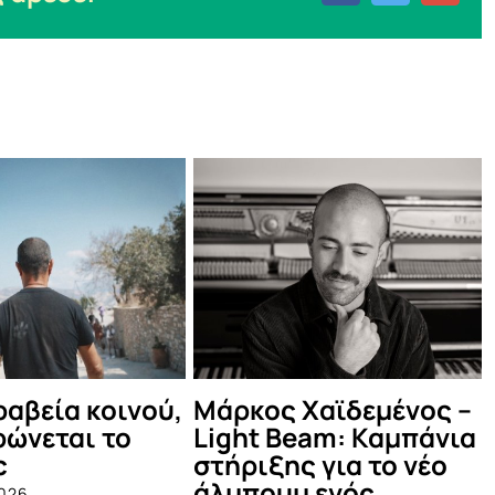
Χαϊδεμένος –
Δες τι έγινε στο
Ο
am: Καμπάνια
καλοκαιρινό Μέντα
Θ
 για το νέο
Πάρτυ!
Ju
 ενός
July 12th, 2025