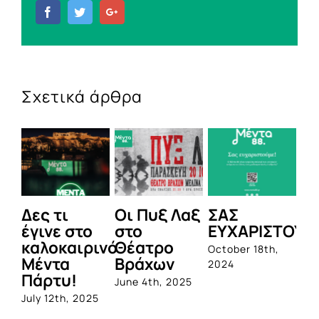
Facebook
Twitter
Google+
Σχετικά άρθρα
Δες τι
Οι Πυξ Λαξ
ΣΑΣ
BI
έγινε στο
στο
ΕΥΧΑΡΙΣΤΟΥΜ
1η
καλοκαιρινό
Θέατρο
ο
October 18th,
Μέντα
Βράχων
σ
2024
Πάρτυ!
πρ
June 4th, 2025
απ
July 12th, 2025
Q