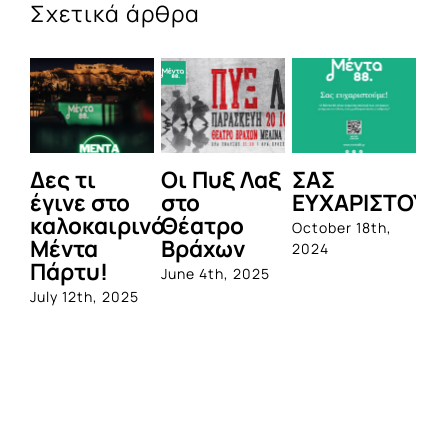
Σχετικά άρθρα
Δες τι
Οι Πυξ Λαξ
ΣΑΣ
BI
έγινε στο
στο
ΕΥΧΑΡΙΣΤΟΥΜ
1η
καλοκαιρινό
Θέατρο
ο
October 18th,
Μέντα
Βράχων
σ
2024
Πάρτυ!
πρ
June 4th, 2025
απ
July 12th, 2025
Q
Jun