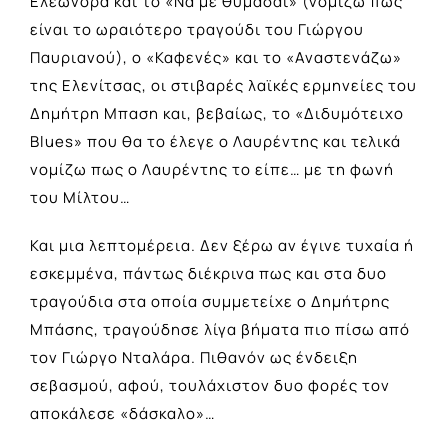
Ελεωνόρα και το «Να με θυμάσαι» (νομίζω πως
είναι το ωραιότερο τραγούδι του Γιώργου
Παυριανού), ο «Καφενές» και το «Αναστενάζω»
της Ελενίτσας, οι στιβαρές λαϊκές ερμηνείες του
Δημήτρη Μπαση και, βεβαίως, το «Διδυμότειχο
Blues» που θα το έλεγε ο Λαυρέντης και τελικά
νομίζω πως ο Λαυρέντης το είπε… με τη φωνή
του Μίλτου…
Και μια λεπτομέρεια. Δεν ξέρω αν έγινε τυχαία ή
εσκεμμένα, πάντως διέκρινα πως και στα δυο
τραγούδια στα οποία συμμετείχε ο Δημήτρης
Μπάσης, τραγούδησε λίγα βήματα πιο πίσω από
τον Γιώργο Νταλάρα. Πιθανόν ως ένδειξη
σεβασμού, αφού, τουλάχιστον δυο φορές τον
αποκάλεσε «δάσκαλο»…