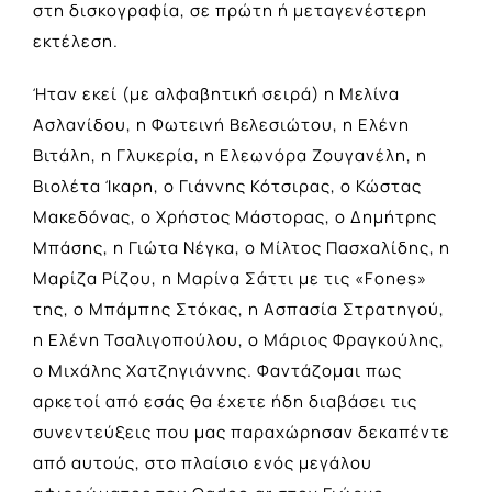
στη δισκογραφία, σε πρώτη ή μεταγενέστερη
εκτέλεση.
Ήταν εκεί (με αλφαβητική σειρά) η Μελίνα
Ασλανίδου, η Φωτεινή Βελεσιώτου, η Ελένη
Βιτάλη, η Γλυκερία, η Ελεωνόρα Ζουγανέλη, η
Βιολέτα Ίκαρη, ο Γιάννης Κότσιρας, ο Κώστας
Μακεδόνας, ο Χρήστος Μάστορας, ο Δημήτρης
Μπάσης, η Γιώτα Νέγκα, ο Μίλτος Πασχαλίδης, η
Μαρίζα Ρίζου, η Μαρίνα Σάττι με τις «Fones»
της, ο Μπάμπης Στόκας, η Ασπασία Στρατηγού,
η Ελένη Τσαλιγοπούλου, ο Μάριος Φραγκούλης,
ο Μιχάλης Χατζηγιάννης. Φαντάζομαι πως
αρκετοί από εσάς θα έχετε ήδη διαβάσει τις
συνεντεύξεις που μας παραχώρησαν δεκαπέντε
από αυτούς, στο πλαίσιο ενός
μεγάλου