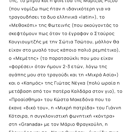
της, το μπρίο και η φινέτσα της Μαρίζας Ρίζου
(που νομίζω πως ήταν η ιδανικότερη για να
τραγουδήσει τα δυο ελληνικά «latin»), το
«Μεθοκόπι» της Φωτεινής (που ακούγοντάς το
σκεφτόμουν πως όταν το έγραφαν ο Σταύρος
Κουγιουμτζής με την Σώτια Τσώτου, μάλλον θα
είχαν στο μυαλό τους κάποιο παλιό ρεμπέτικο),
ο «Μεμέτης» (το παρατσούκλι που μου είχαν
«φορέσει» όταν ήμουν 2-3 ετών, λόγω της
αγάπης μου στο τραγούδι και τη «Μικρά Ασία»)
και ο «Καημός» της Γιώτας Νέγκα (πολύ ωραία η
μετάβαση από τον πατέρα Καλδάρα στον γιο), το
«Προαίσθημα» του Κώστα Μακεδόνα που το
έκανε «δικό του», η «Μικρή πατρίδα» του Γιάννη
Κότσιρα, η συγκλονιστική φωνητική «κόντρα»
στη «Granada» με τον Μάριο Φραγκούλη, η