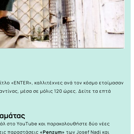
ίτλο «ENTER», καλλιτέχνες ανά τον κόσμο ετοίμασαν
ντίνας, μέσα σε μόλις 120 ώρες. Δείτε τα επτά
λαμάτας
βάλ στο ΥouΤube
και παρακολουθήστε δύο νέες
 τις παραστάσεις
«Penzum»
των Josef Nadj και