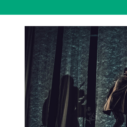
View
Larger
Image