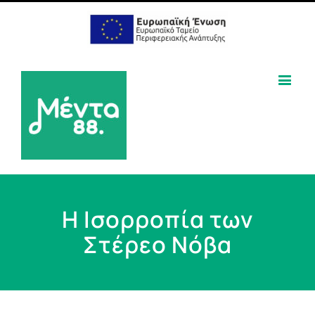
Η Ισορροπία των
Στέρεο Νόβα