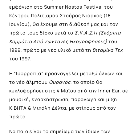
εμφάνιση στο Summer Nostos Festival του
Κέντρου Πολιτισμού Σταύρος Νιάρχος (18
Ιουνίου), θα έχουμε στη διάθεσή μας και τον
πρώτο τους δίσκο μετά το
Σ.Κ.Α.Ζ.H (Σκόρπια
Κομμάτια Από Ζωντανές Ηχογραφήσεις)
του
1999, πρώτο με νέο υλικό μετά τη
Βιταμίνα Τεκ
του 1997.
Η “Ισορροπία” προαναγγέλει μεταξύ άλλων και
το νέο άλμπουμ
Ουρανός
, το οποίο θα
κυκλοφορήσει στις 4 Μαΐου από την Inner Ear, σε
μουσική, ενορχήστρωση, παραγωγή και μίξη
Κ.ΒΗΤΑ & Μιχάλη Δέλτα, με στίχους από τον
πρώτο.
Να ποιο είναι το σημείωμα των ίδιων των