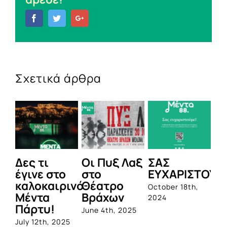
Facebook
Twitter
Google+
Σχετικά άρθρα
Δες τι
Οι Πυξ Λαξ
ΣΑΣ
BIOTI
έγινε στο
στο
ΕΥΧΑΡΙΣΤΟΥΜΕ!
1η
καλοκαιρινό
Θέατρο
ολοκ
October 18th,
Μέντα
Βράχων
σειρ
2024
Πάρτυ!
προβι
June 4th, 2025
από τ
uly 12th, 2025